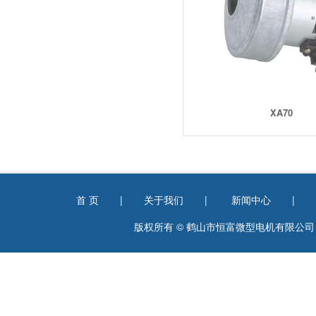
XA70
首 页
|
关于我们
|
新闻中心
|
版权所有 © 鹤山市恒富微型电机有限公司 All R