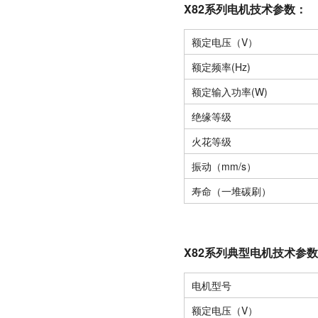
X82系列电机技术参数：
额定电压（V）
额定频率(Hz)
额定输入功率(W)
绝缘等级
火花等级
振动（mm/s）
寿命（一堆碳刷）
X82系列典型电机技术参数
电机型号
额定电压（V）